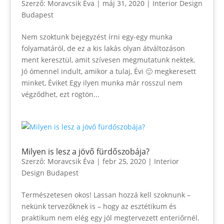
Szerző:
Moravcsik Éva
|
máj 31, 2020
|
Interior Design
Budapest
Nem szoktunk bejegyzést írni egy-egy munka
folyamatáról, de ez a kis lakás olyan átváltozáson
ment keresztül, amit szívesen megmutatunk nektek.
Jó ómennel indult, amikor a tulaj, Évi 🙂 megkeresett
minket, Éviket Egy ilyen munka már rosszul nem
végződhet, ezt rögtön...
Milyen is lesz a jövő fürdőszobája?
Szerző:
Moravcsik Éva
|
febr 25, 2020
|
Interior
Design Budapest
Természetesen okos! Lassan hozzá kell szoknunk –
nekünk tervezőknek is – hogy az esztétikum és
praktikum nem elég egy jól megtervezett enteriőrnél.