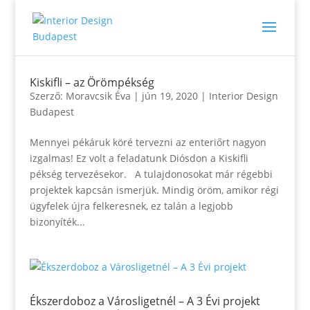
Kiskifli – az Örömpékség
Szerző:
Moravcsik Éva
|
jún 19, 2020
|
Interior Design
Budapest
Mennyei pékáruk köré tervezni az enteriőrt nagyon
izgalmas! Ez volt a feladatunk Diósdon a Kiskifli
pékség tervezésekor. A tulajdonosokat már régebbi
projektek kapcsán ismerjük. Mindig öröm, amikor régi
ügyfelek újra felkeresnek, ez talán a legjobb
bizonyíték...
Ékszerdoboz a Városligetnél – A 3 Évi projekt